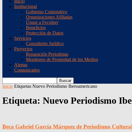
Inicio
Institucional
Gobierno Corporativo
Organizaciones Afiliadas
Únase a Fecolper
Beneficios
Protección de Datos
Servicios
Consultorio Jurídico
Proyectos
Reparación Periodistas
Monitoreo de Propiedad de los Medios
Alertas
Comunicados
Inicio
Etiquetas
Nuevo Periodismo Iberoamericano
Etiqueta: Nuevo Periodismo Ib
Beca Gabriel García Márquez de Periodismo Cultura