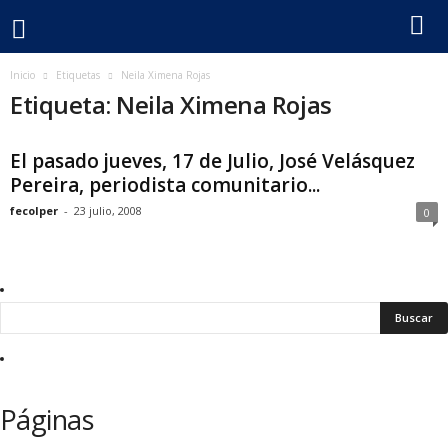
F
Inicio
Etiquetas
Neila Ximena Rojas
Etiqueta: Neila Ximena Rojas
e
El pasado jueves, 17 de Julio, José Velásquez
c
Pereira, periodista comunitario...
o
fecolper
-
23 julio, 2008
0
l
p
e
r
Páginas