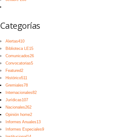
Categorías
Alertas
410
Biblioteca LE
15
Comunicados
26
Convocatorias
5
Featured
2
Histórico
511
Gremiales
78
Internacionales
82
Jurídicas
107
Nacionales
262
Opinión home
2
Informes Anuales
13
Informes Especiales
9
Institucional
14