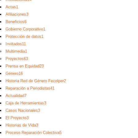
Actas
1
Afiliaciones
3
Beneficios
6
Gobierno Corporativo
1
Protección de datos
1
Invitados
11
Multimedia
1
Proyectos
63
Prensa en Equidad
23
Género
16
Historia Red de Género Fecolper
2
Reparación a Periodistas
41
Actualidad
7
Caja de Herramientas
3
Casos Nacionales
3
El Proyecto
3
Historias de Vida
3
Proceso Reparación Colectiva
5