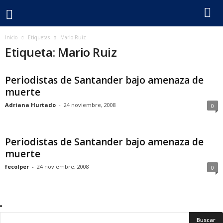
F
Inicio
Etiquetas
Mario Ruiz
Etiqueta: Mario Ruiz
e
Periodistas de Santander bajo amenaza de
c
muerte
o
Adriana Hurtado
-
24 noviembre, 2008
0
l
Periodistas de Santander bajo amenaza de
p
muerte
fecolper
-
24 noviembre, 2008
0
e
r