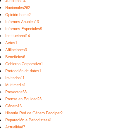
Jurídicas
107
Nacionales
262
Opinión home
2
Informes Anuales
13
Informes Especiales
9
Institucional
14
Actas
1
Afiliaciones
3
Beneficios
6
Gobierno Corporativo
1
Protección de datos
1
Invitados
11
Multimedia
1
Proyectos
63
Prensa en Equidad
23
Género
16
Historia Red de Género Fecolper
2
Reparación a Periodistas
41
Actualidad
7