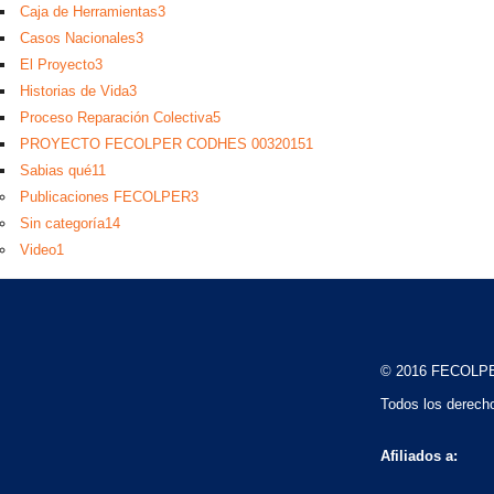
Caja de Herramientas
3
Casos Nacionales
3
El Proyecto
3
Historias de Vida
3
Proceso Reparación Colectiva
5
PROYECTO FECOLPER CODHES 0032015
1
Sabias qué
11
Publicaciones FECOLPER
3
Sin categoría
14
Video
1
© 2016 FECOLP
Todos los derech
Afiliados a: