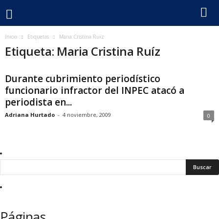
F
Inicio
Etiquetas
Maria Cristina Ruíz
Etiqueta: Maria Cristina Ruíz
e
Durante cubrimiento periodístico
c
funcionario infractor del INPEC atacó a
periodista en...
o
Adriana Hurtado
-
4 noviembre, 2009
0
l
p
e
r
Páginas