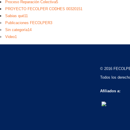
Proceso Reparación Colectiva
5
PROYECTO FECOLPER CODHES 0032015
1
Sabias qué
11
Publicaciones FECOLPER
3
Sin categoría
14
Video
1
© 2016 FECOLP
Todos los derech
Afiliados a: