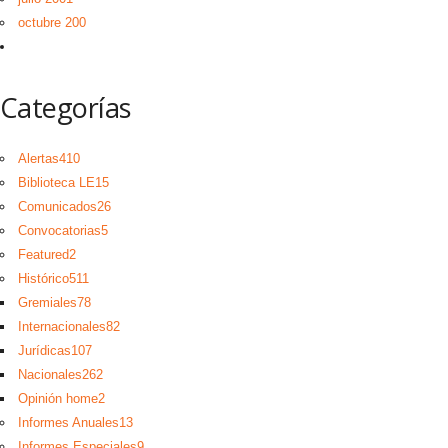
octubre 200
Categorías
Alertas
410
Biblioteca LE
15
Comunicados
26
Convocatorias
5
Featured
2
Histórico
511
Gremiales
78
Internacionales
82
Jurídicas
107
Nacionales
262
Opinión home
2
Informes Anuales
13
Informes Especiales
9