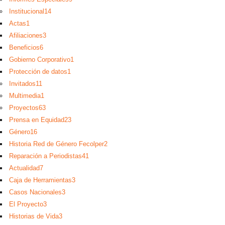
Institucional
14
Actas
1
Afiliaciones
3
Beneficios
6
Gobierno Corporativo
1
Protección de datos
1
Invitados
11
Multimedia
1
Proyectos
63
Prensa en Equidad
23
Género
16
Historia Red de Género Fecolper
2
Reparación a Periodistas
41
Actualidad
7
Caja de Herramientas
3
Casos Nacionales
3
El Proyecto
3
Historias de Vida
3