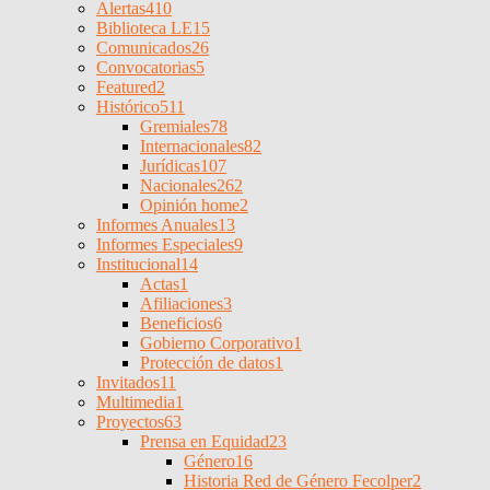
Alertas
410
Biblioteca LE
15
Comunicados
26
Convocatorias
5
Featured
2
Histórico
511
Gremiales
78
Internacionales
82
Jurídicas
107
Nacionales
262
Opinión home
2
Informes Anuales
13
Informes Especiales
9
Institucional
14
Actas
1
Afiliaciones
3
Beneficios
6
Gobierno Corporativo
1
Protección de datos
1
Invitados
11
Multimedia
1
Proyectos
63
Prensa en Equidad
23
Género
16
Historia Red de Género Fecolper
2