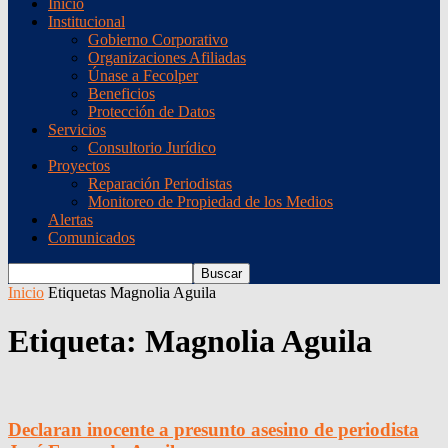
Inicio
Institucional
Gobierno Corporativo
Organizaciones Afiliadas
Únase a Fecolper
Beneficios
Protección de Datos
Servicios
Consultorio Jurídico
Proyectos
Reparación Periodistas
Monitoreo de Propiedad de los Medios
Alertas
Comunicados
Inicio
Etiquetas
Magnolia Aguila
Etiqueta: Magnolia Aguila
Declaran inocente a presunto asesino de periodista