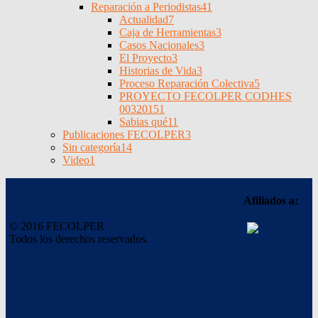
Reparación a Periodistas
41
Actualidad
7
Caja de Herramientas
3
Casos Nacionales
3
El Proyecto
3
Historias de Vida
3
Proceso Reparación Colectiva
5
PROYECTO FECOLPER CODHES
0032015
1
Sabias qué
11
Publicaciones FECOLPER
3
Sin categoría
14
Video
1
Afiliados a:
© 2016 FECOLPER
Todos los derechos reservados.