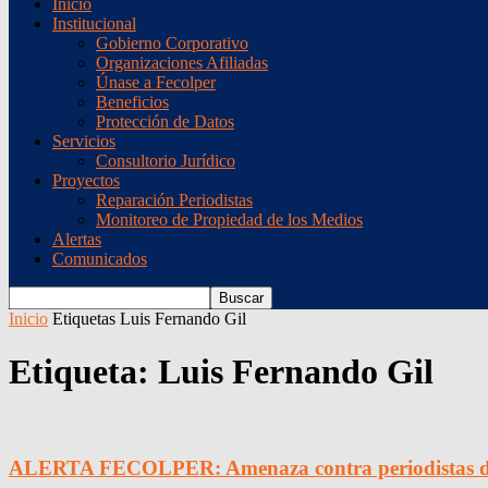
Inicio
Institucional
Gobierno Corporativo
Organizaciones Afiliadas
Únase a Fecolper
Beneficios
Protección de Datos
Servicios
Consultorio Jurídico
Proyectos
Reparación Periodistas
Monitoreo de Propiedad de los Medios
Alertas
Comunicados
Inicio
Etiquetas
Luis Fernando Gil
Etiqueta: Luis Fernando Gil
ALERTA FECOLPER: Amenaza contra periodistas de