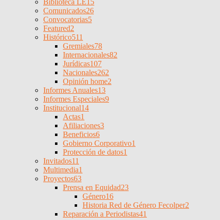
Biblioteca LE
15
Comunicados
26
Convocatorias
5
Featured
2
Histórico
511
Gremiales
78
Internacionales
82
Jurídicas
107
Nacionales
262
Opinión home
2
Informes Anuales
13
Informes Especiales
9
Institucional
14
Actas
1
Afiliaciones
3
Beneficios
6
Gobierno Corporativo
1
Protección de datos
1
Invitados
11
Multimedia
1
Proyectos
63
Prensa en Equidad
23
Género
16
Historia Red de Género Fecolper
2
Reparación a Periodistas
41