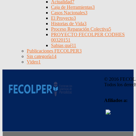
Actualidad
7
Caja de Herramientas
3
Casos Nacionales
3
El Proyecto
3
Historias de Vida
3
Proceso Reparación Colectiva
5
PROYECTO FECOLPER CODHES
0032015
1
Sabias qué
11
Publicaciones FECOLPER
3
Sin categoría
14
Video
1
© 2016 FECO
Todos los derech
Afiliados a: