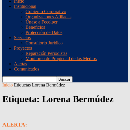
Inicio
Institucional
Gobierno Corporativo
Organizaciones Afiliadas
Únase a Fecolper
Beneficios
Protección de Datos
Servicios
Consultorio Jurídico
Proyectos
Reparación Periodistas
Monitoreo de Propiedad de los Medios
Alertas
Comunicados
Inicio
Etiquetas
Lorena Bermúdez
Etiqueta: Lorena Bermúdez
ALERTA: