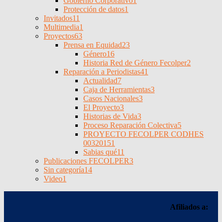
Gobierno Corporativo
1
Protección de datos
1
Invitados
11
Multimedia
1
Proyectos
63
Prensa en Equidad
23
Género
16
Historia Red de Género Fecolper
2
Reparación a Periodistas
41
Actualidad
7
Caja de Herramientas
3
Casos Nacionales
3
El Proyecto
3
Historias de Vida
3
Proceso Reparación Colectiva
5
PROYECTO FECOLPER CODHES
0032015
1
Sabias qué
11
Publicaciones FECOLPER
3
Sin categoría
14
Video
1
Afiliados a: