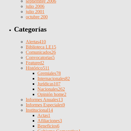
septiembre 2006
julio 2006
julio 2001
octubre 200
Categorías
Alertas
410
Biblioteca LE
15
Comunicados
26
Convocatorias
5
Featured
2
Histórico
511
Gremiales
78
Internacionales
82
Jurídicas
107
Nacionales
262
Opinión home
2
Informes Anuales
13
Informes Especiales
9
Institucional
14
Actas
1
Afiliaciones
3
Beneficios
6