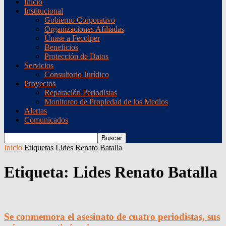
Inicio
Institucional
Gobierno Corporativo
Organizaciones Afiliadas
Únase a Fecolper
Beneficios
Protección de Datos
Servicios
Consultorio Jurídico
Proyectos
Reparación Periodistas
Monitoreo de Propiedad de los Medios
Alertas
Comunicados
Inicio
Etiquetas
Lides Renato Batalla
Etiqueta: Lides Renato Batalla
Se conmemora el asesinato de cuatro periodistas, sus