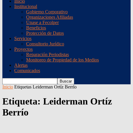
Inicio
Institucional
Gobierno Corporativo
Organizaciones Afiliadas
Únase a Fecolper
Beneficios
Protección de Datos
Servicios
Consultorio Jurídico
Proyectos
Reparación Periodistas
Monitoreo de Propiedad de los Medios
Alertas
Comunicados
Inicio
Etiquetas
Leiderman Ortíz Berrío
Etiqueta: Leiderman Ortíz
Berrío