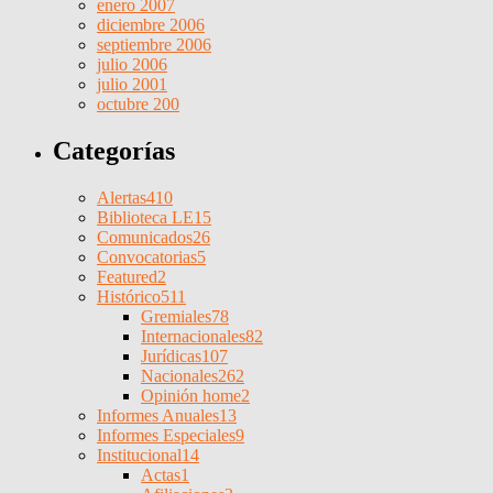
enero 2007
diciembre 2006
septiembre 2006
julio 2006
julio 2001
octubre 200
Categorías
Alertas
410
Biblioteca LE
15
Comunicados
26
Convocatorias
5
Featured
2
Histórico
511
Gremiales
78
Internacionales
82
Jurídicas
107
Nacionales
262
Opinión home
2
Informes Anuales
13
Informes Especiales
9
Institucional
14
Actas
1