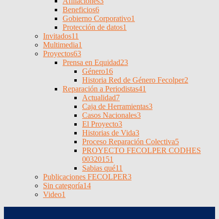
Afiliaciones
3
Beneficios
6
Gobierno Corporativo
1
Protección de datos
1
Invitados
11
Multimedia
1
Proyectos
63
Prensa en Equidad
23
Género
16
Historia Red de Género Fecolper
2
Reparación a Periodistas
41
Actualidad
7
Caja de Herramientas
3
Casos Nacionales
3
El Proyecto
3
Historias de Vida
3
Proceso Reparación Colectiva
5
PROYECTO FECOLPER CODHES
0032015
1
Sabias qué
11
Publicaciones FECOLPER
3
Sin categoría
14
Video
1