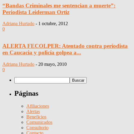
“Bandas Criminales me sentencian a muerte”:
Periodista Leiderman Ortiz
Adriana Hurtado
-
1 octubre, 2012
0
ALERTA FECOLPER: Atentado contra periodista
en Caucacia y policía golpea a...
Adriana Hurtado
-
20 mayo, 2010
0
Páginas
Afiliaciones
Alertas
Beneficios
Comunicados
Consultorio
Contacto