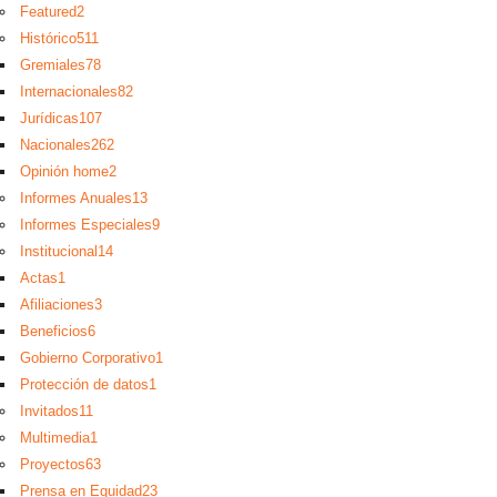
Featured
2
Histórico
511
Gremiales
78
Internacionales
82
Jurídicas
107
Nacionales
262
Opinión home
2
Informes Anuales
13
Informes Especiales
9
Institucional
14
Actas
1
Afiliaciones
3
Beneficios
6
Gobierno Corporativo
1
Protección de datos
1
Invitados
11
Multimedia
1
Proyectos
63
Prensa en Equidad
23