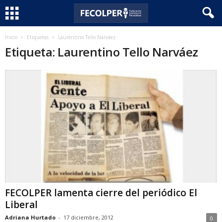
F
Inicio
Etiquetas
Laurentino Tello Narváez
Etiqueta: Laurentino Tello Narváez
e
c
o
l
p
e
r
FECOLPER lamenta cierre del periódico El
Liberal
Adriana Hurtado
-
17 diciembre, 2012
0