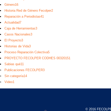
Género
16
Historia Red de Género Fecolper
2
Reparación a Periodistas
41
Actualidad
7
Caja de Herramientas
3
Casos Nacionales
3
El Proyecto
3
Historias de Vida
3
Proceso Reparación Colectiva
5
PROYECTO FECOLPER CODHES 0032015
1
Sabias qué
11
Publicaciones FECOLPER
3
Sin categoría
14
Video
1
© 2016 FECOLP