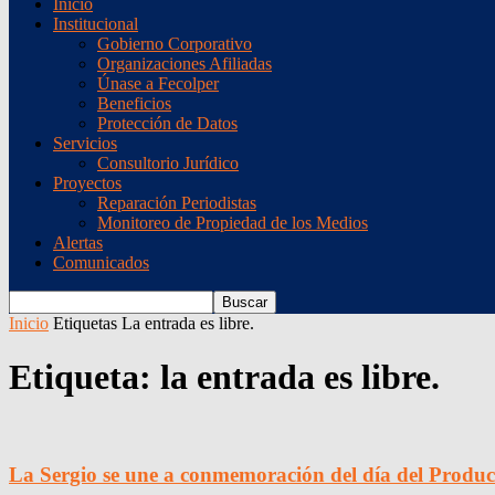
Inicio
Institucional
Gobierno Corporativo
Organizaciones Afiliadas
Únase a Fecolper
Beneficios
Protección de Datos
Servicios
Consultorio Jurídico
Proyectos
Reparación Periodistas
Monitoreo de Propiedad de los Medios
Alertas
Comunicados
Inicio
Etiquetas
La entrada es libre.
Etiqueta: la entrada es libre.
La Sergio se une a conmemoración del día del Produc