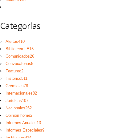
Categorías
Alertas
410
Biblioteca LE
15
Comunicados
26
Convocatorias
5
Featured
2
Histórico
511
Gremiales
78
Internacionales
82
Jurídicas
107
Nacionales
262
Opinión home
2
Informes Anuales
13
Informes Especiales
9
Institucional
14