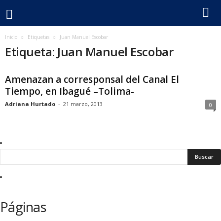
F
Inicio
Etiquetas
Juan Manuel Escobar
Etiqueta: Juan Manuel Escobar
e
Amenazan a corresponsal del Canal El
c
Tiempo, en Ibagué –Tolima-
o
Adriana Hurtado
-
21 marzo, 2013
0
l
p
e
r
Páginas