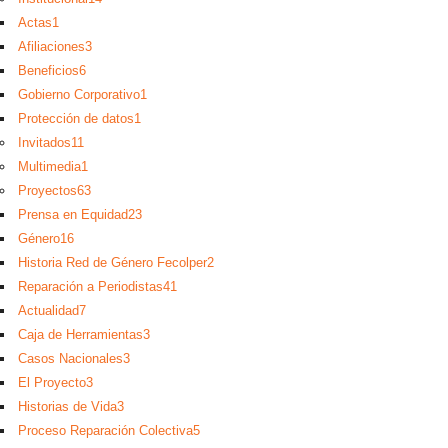
Actas
1
Afiliaciones
3
Beneficios
6
Gobierno Corporativo
1
Protección de datos
1
Invitados
11
Multimedia
1
Proyectos
63
Prensa en Equidad
23
Género
16
Historia Red de Género Fecolper
2
Reparación a Periodistas
41
Actualidad
7
Caja de Herramientas
3
Casos Nacionales
3
El Proyecto
3
Historias de Vida
3
Proceso Reparación Colectiva
5