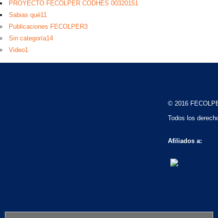
PROYECTO FECOLPER CODHES 0032015
1
Sabias qué
11
Publicaciones FECOLPER
3
Sin categoría
14
Video
1
© 2016 FECOLP
Todos los derech
Afiliados a: