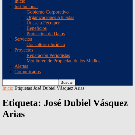
Inicio
Institucional
Gobierno Corporativo
Organizaciones Afiliadas
Únase a Fecolper
Beneficios
Protección de Datos
Servicios
Consultorio Jurídico
Proyectos
Reparación Periodistas
Monitoreo de Propiedad de los Medios
Alertas
Comunicados
Inicio
Etiquetas
José Dubiel Vásquez Arias
Etiqueta: José Dubiel Vásquez
Arias