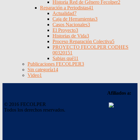
Historia Red de Género Fecolper
2
Reparación a Periodistas
41
Actualidad
7
Caja de Herramientas
3
Casos Nacionales
3
El Proyecto
3
Historias de Vida
3
Proceso Reparación Colectiva
5
PROYECTO FECOLPER CODHES
0032015
1
Sabias qué
11
Publicaciones FECOLPER
3
Sin categoría
14
Video
1
Afiliados a:
© 2016 FECOLPER
Todos los derechos reservados.