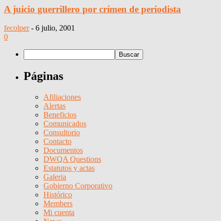
A juicio guerrillero por crímen de periodista
fecolper
-
6 julio, 2001
0
Páginas
Afiliaciones
Alertas
Beneficios
Comunicados
Consultorio
Contacto
Documentos
DWQA Questions
Estatutos y actas
Galeria
Gobierno Corporativo
Histórico
Members
Mi cuenta