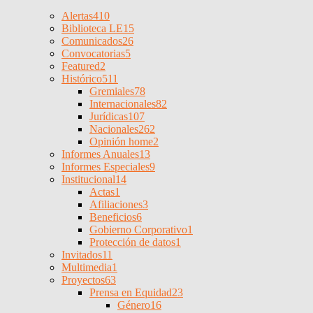
Alertas
410
Biblioteca LE
15
Comunicados
26
Convocatorias
5
Featured
2
Histórico
511
Gremiales
78
Internacionales
82
Jurídicas
107
Nacionales
262
Opinión home
2
Informes Anuales
13
Informes Especiales
9
Institucional
14
Actas
1
Afiliaciones
3
Beneficios
6
Gobierno Corporativo
1
Protección de datos
1
Invitados
11
Multimedia
1
Proyectos
63
Prensa en Equidad
23
Género
16