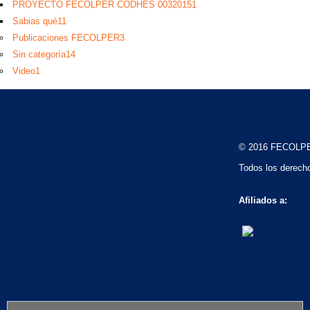
PROYECTO FECOLPER CODHES 0032015
1
Sabias qué
11
Publicaciones FECOLPER
3
Sin categoría
14
Video
1
© 2016 FECOLP
Todos los derech
Afiliados a: