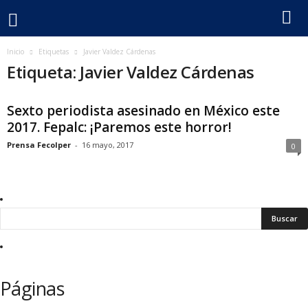
F
Inicio
Etiquetas
Javier Valdez Cárdenas
Etiqueta: Javier Valdez Cárdenas
e
Sexto periodista asesinado en México este
c
2017. Fepalc: ¡Paremos este horror!
o
Prensa Fecolper
-
16 mayo, 2017
0
l
p
e
r
Páginas