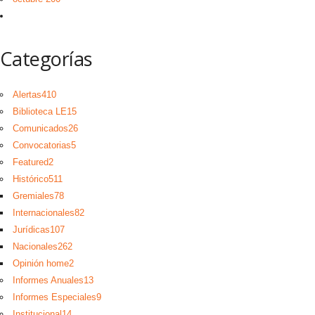
Categorías
Alertas
410
Biblioteca LE
15
Comunicados
26
Convocatorias
5
Featured
2
Histórico
511
Gremiales
78
Internacionales
82
Jurídicas
107
Nacionales
262
Opinión home
2
Informes Anuales
13
Informes Especiales
9
Institucional
14