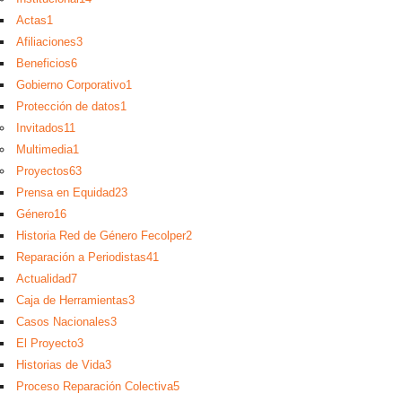
Actas
1
Afiliaciones
3
Beneficios
6
Gobierno Corporativo
1
Protección de datos
1
Invitados
11
Multimedia
1
Proyectos
63
Prensa en Equidad
23
Género
16
Historia Red de Género Fecolper
2
Reparación a Periodistas
41
Actualidad
7
Caja de Herramientas
3
Casos Nacionales
3
El Proyecto
3
Historias de Vida
3
Proceso Reparación Colectiva
5