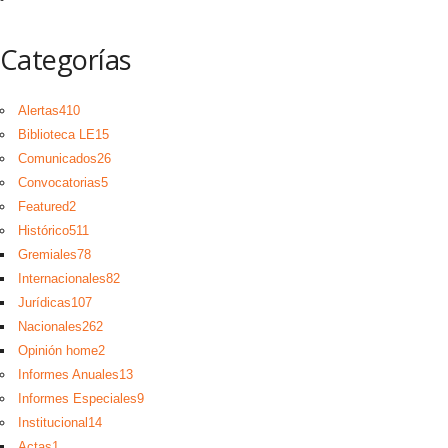
Categorías
Alertas
410
Biblioteca LE
15
Comunicados
26
Convocatorias
5
Featured
2
Histórico
511
Gremiales
78
Internacionales
82
Jurídicas
107
Nacionales
262
Opinión home
2
Informes Anuales
13
Informes Especiales
9
Institucional
14
Actas
1