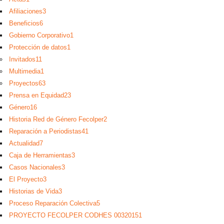
Afiliaciones
3
Beneficios
6
Gobierno Corporativo
1
Protección de datos
1
Invitados
11
Multimedia
1
Proyectos
63
Prensa en Equidad
23
Género
16
Historia Red de Género Fecolper
2
Reparación a Periodistas
41
Actualidad
7
Caja de Herramientas
3
Casos Nacionales
3
El Proyecto
3
Historias de Vida
3
Proceso Reparación Colectiva
5
PROYECTO FECOLPER CODHES 0032015
1