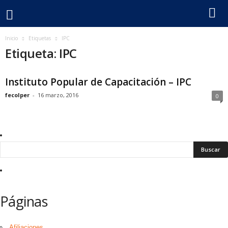
F
Inicio
Etiquetas
IPC
Etiqueta: IPC
e
Instituto Popular de Capacitación – IPC
c
fecolper
-
16 marzo, 2016
0
o
l
p
e
r
Páginas
Afiliaciones