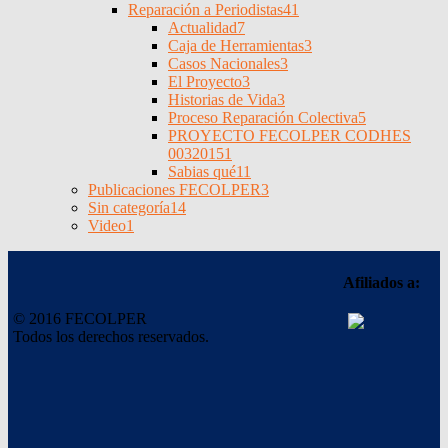
Reparación a Periodistas
41
Actualidad
7
Caja de Herramientas
3
Casos Nacionales
3
El Proyecto
3
Historias de Vida
3
Proceso Reparación Colectiva
5
PROYECTO FECOLPER CODHES
0032015
1
Sabias qué
11
Publicaciones FECOLPER
3
Sin categoría
14
Video
1
Afiliados a:
© 2016 FECOLPER
Todos los derechos reservados.