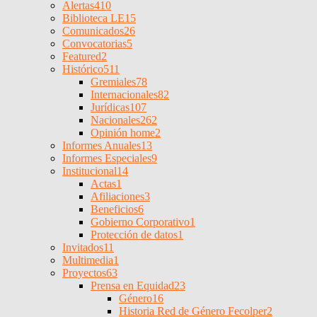
Alertas
410
Biblioteca LE
15
Comunicados
26
Convocatorias
5
Featured
2
Histórico
511
Gremiales
78
Internacionales
82
Jurídicas
107
Nacionales
262
Opinión home
2
Informes Anuales
13
Informes Especiales
9
Institucional
14
Actas
1
Afiliaciones
3
Beneficios
6
Gobierno Corporativo
1
Protección de datos
1
Invitados
11
Multimedia
1
Proyectos
63
Prensa en Equidad
23
Género
16
Historia Red de Género Fecolper
2