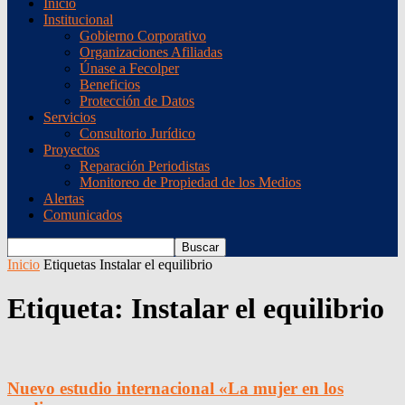
Inicio
Institucional
Gobierno Corporativo
Organizaciones Afiliadas
Únase a Fecolper
Beneficios
Protección de Datos
Servicios
Consultorio Jurídico
Proyectos
Reparación Periodistas
Monitoreo de Propiedad de los Medios
Alertas
Comunicados
Inicio
Etiquetas
Instalar el equilibrio
Etiqueta: Instalar el equilibrio
Nuevo estudio internacional «La mujer en los