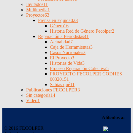
Invitados
11
Multimedia
1
Proyectos
63
Prensa en Equidad
23
Género
16
Historia Red de Género Fecolper
2
Reparación a Periodistas
41
Actualidad
7
Caja de Herramientas
3
Casos Nacionales
3
El Proyecto
3
Historias de Vida
3
Proceso Reparación Colectiva
5
PROYECTO FECOLPER CODHES
0032015
1
Sabias qué
11
Publicaciones FECOLPER
3
Sin categoría
14
Video
1
Afiliados a:
© 2016 FECOLPER