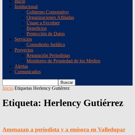
Inicio
Institucional
Gobierno Corporativo
Organizaciones Afiliadas
Únase a Fecolper
Beneficios
Protección de Datos
Servicios
Consultorio Jurídico
Proyectos
Reparación Periodistas
Monitoreo de Propiedad de los Medios
Alertas
Comunicados
Inicio
Etiquetas
Herlency Gutiérrez
Etiqueta: Herlency Gutiérrez
Amenazan a periodista y a emisora en Valledupar