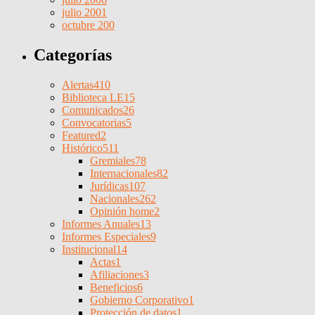
julio 2001
octubre 200
Categorías
Alertas
410
Biblioteca LE
15
Comunicados
26
Convocatorias
5
Featured
2
Histórico
511
Gremiales
78
Internacionales
82
Jurídicas
107
Nacionales
262
Opinión home
2
Informes Anuales
13
Informes Especiales
9
Institucional
14
Actas
1
Afiliaciones
3
Beneficios
6
Gobierno Corporativo
1
Protección de datos
1