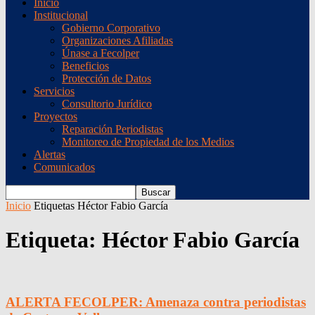
Inicio
Institucional
Gobierno Corporativo
Organizaciones Afiliadas
Únase a Fecolper
Beneficios
Protección de Datos
Servicios
Consultorio Jurídico
Proyectos
Reparación Periodistas
Monitoreo de Propiedad de los Medios
Alertas
Comunicados
Inicio
Etiquetas
Héctor Fabio García
Etiqueta: Héctor Fabio García
ALERTA FECOLPER: Amenaza contra periodistas