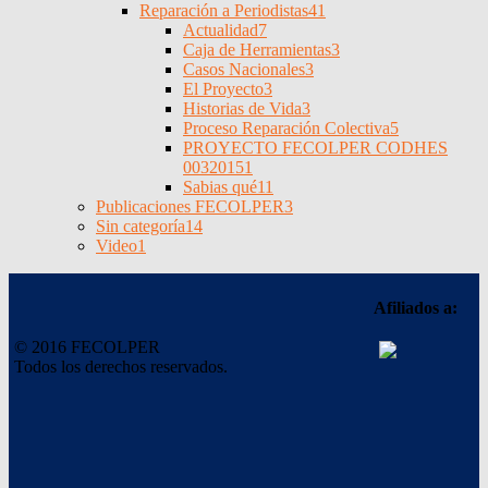
Reparación a Periodistas
41
Actualidad
7
Caja de Herramientas
3
Casos Nacionales
3
El Proyecto
3
Historias de Vida
3
Proceso Reparación Colectiva
5
PROYECTO FECOLPER CODHES
0032015
1
Sabias qué
11
Publicaciones FECOLPER
3
Sin categoría
14
Video
1
Afiliados a:
© 2016 FECOLPER
Todos los derechos reservados.