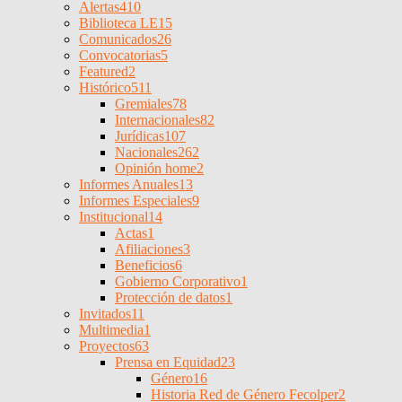
Alertas
410
Biblioteca LE
15
Comunicados
26
Convocatorias
5
Featured
2
Histórico
511
Gremiales
78
Internacionales
82
Jurídicas
107
Nacionales
262
Opinión home
2
Informes Anuales
13
Informes Especiales
9
Institucional
14
Actas
1
Afiliaciones
3
Beneficios
6
Gobierno Corporativo
1
Protección de datos
1
Invitados
11
Multimedia
1
Proyectos
63
Prensa en Equidad
23
Género
16
Historia Red de Género Fecolper
2