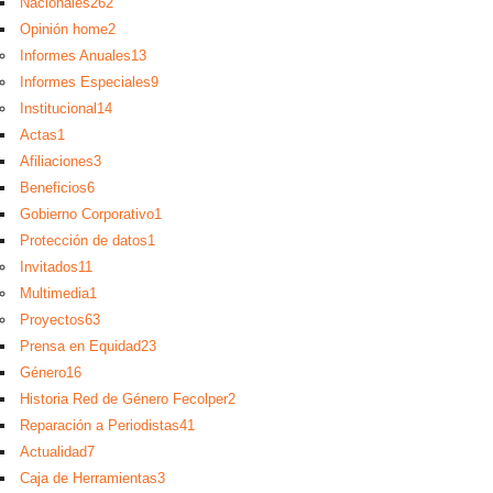
Nacionales
262
Opinión home
2
Informes Anuales
13
Informes Especiales
9
Institucional
14
Actas
1
Afiliaciones
3
Beneficios
6
Gobierno Corporativo
1
Protección de datos
1
Invitados
11
Multimedia
1
Proyectos
63
Prensa en Equidad
23
Género
16
Historia Red de Género Fecolper
2
Reparación a Periodistas
41
Actualidad
7
Caja de Herramientas
3