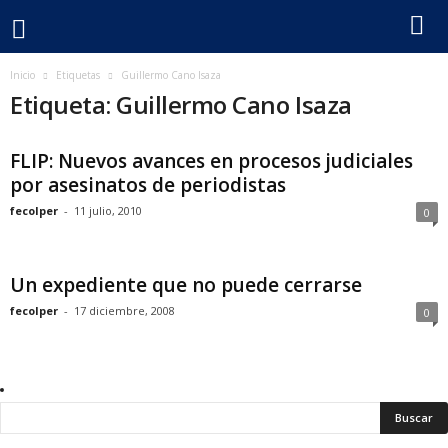
F
Inicio
Etiquetas
Guillermo Cano Isaza
Etiqueta: Guillermo Cano Isaza
e
FLIP: Nuevos avances en procesos judiciales
c
por asesinatos de periodistas
o
fecolper
-
11 julio, 2010
0
l
Un expediente que no puede cerrarse
p
fecolper
-
17 diciembre, 2008
0
e
r