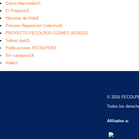
Casos Nacionales
3
El Proyecto
3
Historias de Vida
3
Proceso Reparación Colectiva
5
PROYECTO FECOLPER CODHES 0032015
1
Sabias qué
11
Publicaciones FECOLPER
3
Sin categoría
14
Video
1
© 2016 FECOLP
Todos los derech
Afiliados a: