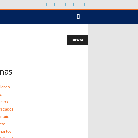
nas
ciones
s
icios
nicados
torio
cto
mentos