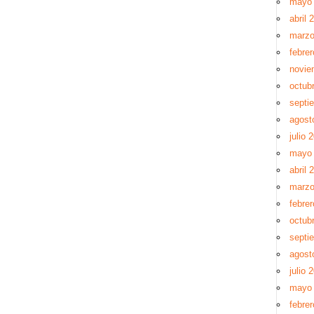
mayo
abril 
marzo
febre
novie
octub
septi
agost
julio 
mayo
abril 
marzo
febre
octub
septi
agost
julio 
mayo
febre