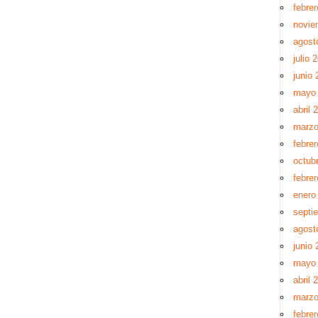
febre
novie
agost
julio 
junio 
mayo
abril 
marzo
febre
octub
febre
enero
septi
agost
junio 
mayo
abril 
marzo
febre