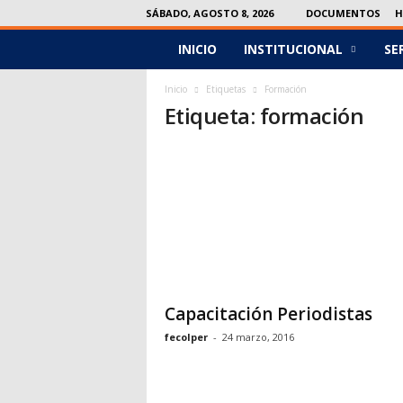
SÁBADO, AGOSTO 8, 2026
DOCUMENTOS
H
INICIO
INSTITUCIONAL
SE
F
e
Inicio
Etiquetas
Formación
Etiqueta: formación
c
o
l
p
e
Capacitación Periodistas
r
fecolper
-
24 marzo, 2016