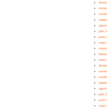
dicie
novie
octub
septi
agost
julio 
junio 
mayo
marzo
febre
enero
dicie
novie
octub
septi
agost
julio 
junio 
mayo