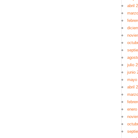
abril 
marzo
febre
dicie
novie
octub
septi
agost
julio 
junio 
mayo 
abril 
marzo
febrer
enero
novie
octub
septi