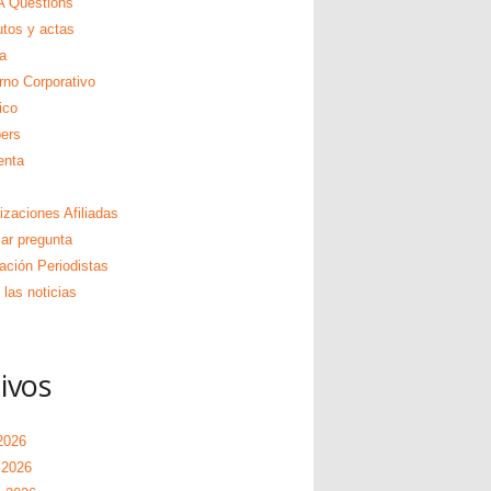
 Questions
utos y actas
a
rno Corporativo
ico
ers
enta
izaciones Afiliadas
zar pregunta
ación Periodistas
las noticias
ivos
2026
 2026