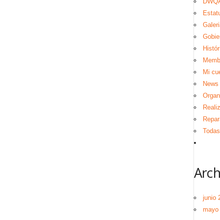
DWQA
Estat
Galeri
Gobie
Histór
Memb
Mi cu
News
Organ
Reali
Repar
Todas 
Arch
junio 
mayo