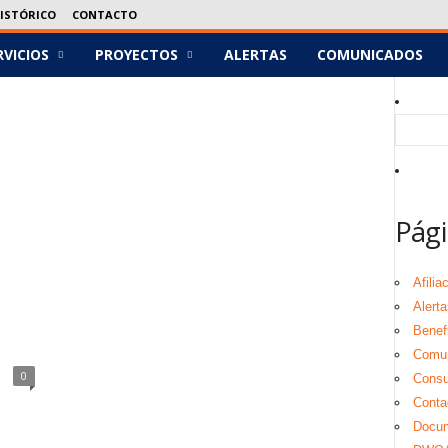
ISTÓRICO
CONTACTO
RVICIOS
PROYECTOS
ALERTAS
COMUNICADOS
Pági
Afilia
Alerta
Benef
Comu
0
Consul
Conta
Docu