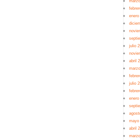
marzo
febre
enero
dicie
novie
septi
julio 
novie
abril 
marzo
febre
julio 
febre
enero
septi
agost
mayo
abril 
marzo