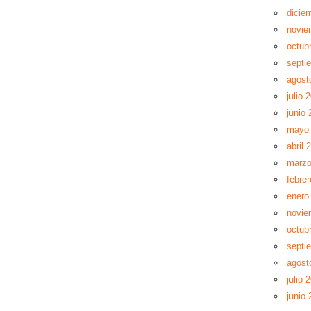
dicie
novie
octub
septi
agost
julio 
junio 
mayo
abril 
marzo
febre
enero
novie
octub
septi
agost
julio 
junio 