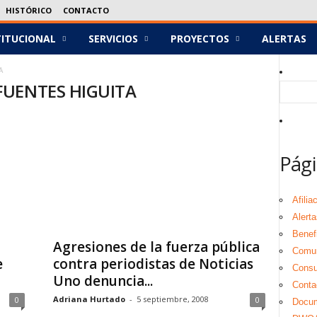
HISTÓRICO
CONTACTO
TITUCIONAL
SERVICIOS
PROYECTOS
ALERTAS
A
IFUENTES HIGUITA
Pági
Afilia
Alerta
Benef
Agresiones de la fuerza pública
Comu
e
contra periodistas de Noticias
Consul
Uno denuncia...
Conta
Adriana Hurtado
-
5 septiembre, 2008
0
0
Docu