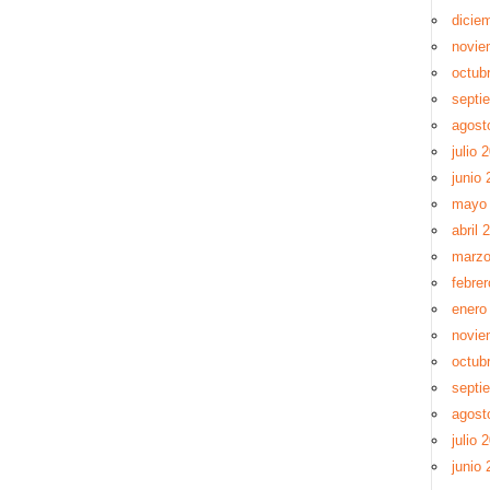
dicie
novie
octub
septi
agost
julio 
junio 
mayo
abril 
marzo
febre
enero
novie
octub
septi
agost
julio 
junio 