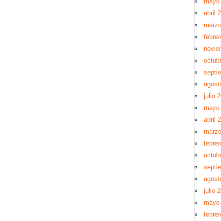
mayo
abril 
marzo
febre
novie
octub
septi
agost
julio 
mayo
abril 
marzo
febre
octub
septi
agost
julio 
mayo
febre