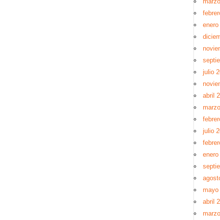
marzo
febre
enero
dicie
novie
septi
julio 
novie
abril 
marzo
febre
julio 
febre
enero
septi
agost
mayo
abril 
marzo