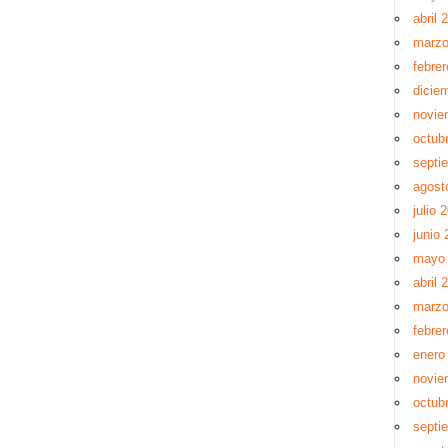
abril 
marzo
febre
dicie
novie
octub
septi
agost
julio 
junio 
mayo 
abril 
marzo
febrer
enero
novie
octub
septi