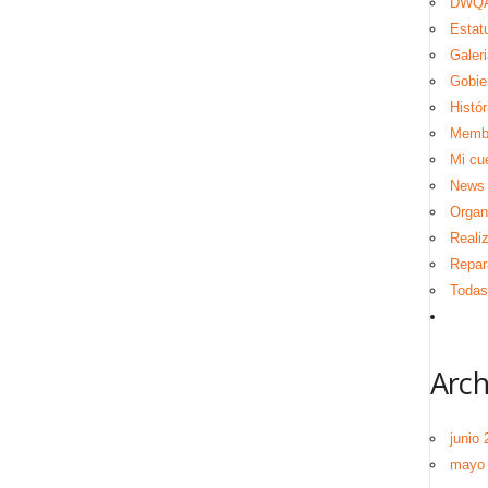
DWQA
Estat
Galeri
Gobie
Histór
Memb
Mi cu
News
Organ
Reali
Repar
Todas 
Arch
junio 
mayo