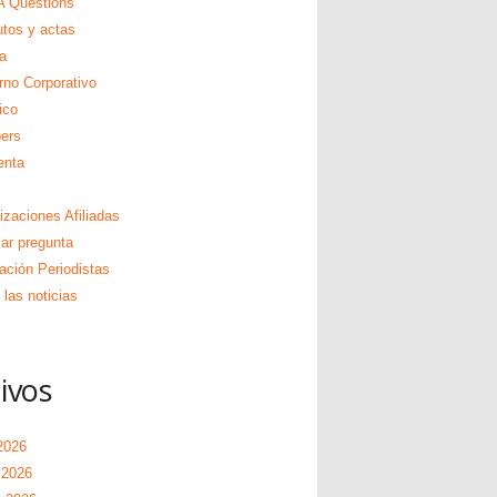
 Questions
utos y actas
a
rno Corporativo
ico
ers
enta
izaciones Afiliadas
zar pregunta
ación Periodistas
las noticias
ivos
2026
 2026