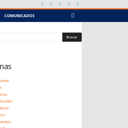
COMUNICADOS
nas
ciones
s
icios
nicados
torio
cto
mentos