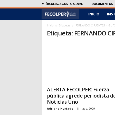
MIÉRCOLES, AGOSTO 5, 2026
DOCUMENTOS
INICIO
INS
F
e
Inicio
Etiquetas
FERNANDO CIFUENTES HIGUIT
Etiqueta: FERNANDO C
c
o
l
p
e
ALERTA FECOLPER: Fuerza
r
pública agrede periodista d
Noticias Uno
Adriana Hurtado
-
8 mayo, 2009