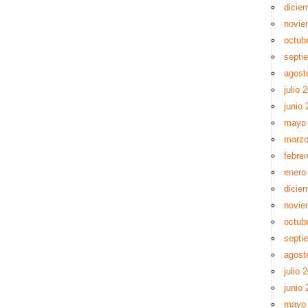
dicie
novie
octub
septi
agost
julio 
junio 
mayo
marzo
febre
enero
dicie
novie
octub
septi
agost
julio 
junio 
mayo