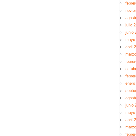
febre
novie
agost
julio 
junio 
mayo
abril 
marzo
febre
octub
febre
enero
septi
agost
junio 
mayo
abril 
marzo
febre