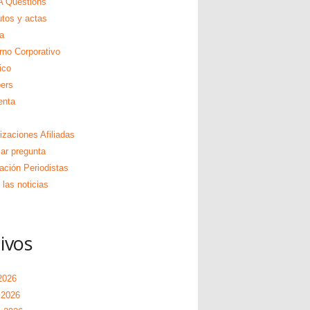
 Questions
utos y actas
a
rno Corporativo
ico
ers
enta
izaciones Afiliadas
zar pregunta
ación Periodistas
las noticias
ivos
2026
 2026