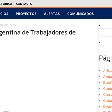
STÓRICO
CONTACTO
ICIOS
PROYECTOS
ALERTAS
COMUNICADOS
ores de Prensa.
rgentina de Trabajadores de
Pági
Afilia
Alerta
Benef
Comu
Consul
Conta
Docu