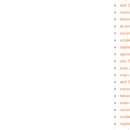
abril 
marzo
febre
dicie
novie
octub
septi
agost
julio 
junio 
mayo 
abril 
marzo
febrer
enero
novie
octub
septi