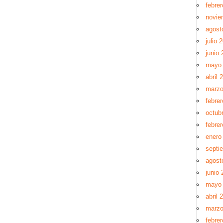
febre
novie
agost
julio 
junio 
mayo
abril 
marzo
febre
octub
febre
enero
septi
agost
junio 
mayo
abril 
marzo
febre