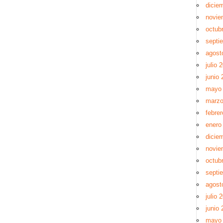
dicie
novie
octub
septi
agost
julio 
junio 
mayo
marzo
febre
enero
dicie
novie
octub
septi
agost
julio 
junio 
mayo