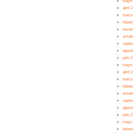
mayo
abril 
marzo
febre
novie
octub
septi
agost
julio 
mayo
abril 
marzo
febre
octub
septi
agost
julio 
mayo
febre