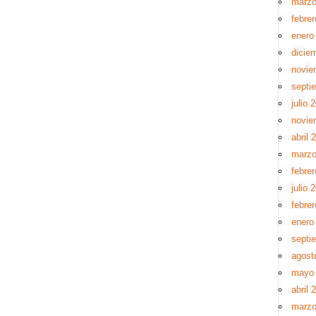
marzo
febre
enero
dicie
novie
septi
julio 
novie
abril 
marzo
febre
julio 
febre
enero
septi
agost
mayo
abril 
marzo