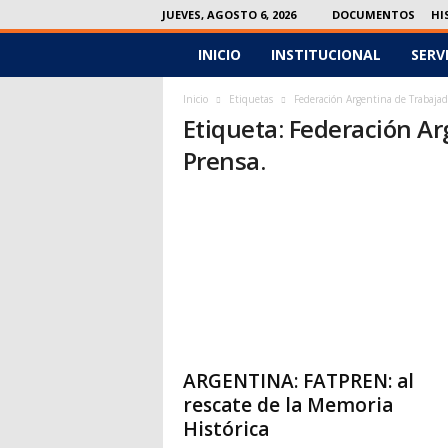
JUEVES, AGOSTO 6, 2026
DOCUMENTOS
HI
INICIO
INSTITUCIONAL
SERV
F
e
Inicio
Etiquetas
Federación Argentina de Trabajad
Etiqueta: Federación A
c
Prensa.
o
l
p
e
r
ARGENTINA: FATPREN: al
rescate de la Memoria
Histórica