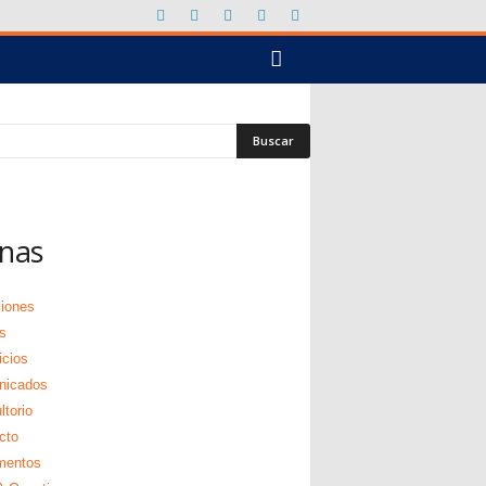
nas
ciones
s
icios
nicados
torio
cto
mentos