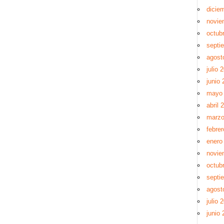
dicie
novie
octub
septi
agost
julio 
junio 
mayo
abril 
marzo
febre
enero
novie
octub
septi
agost
julio 
junio 