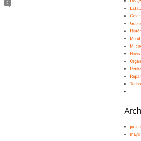
DWQA
0
Estat
Galeri
Gobie
Histór
Memb
Mi cu
News
Organ
Reali
Repar
Todas 
Arch
junio 
mayo