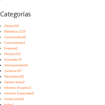
Categorías
Alertas
410
Biblioteca LE
15
Comunicados
26
Convocatorias
5
Featured
2
Histórico
511
Gremiales
78
Internacionales
82
Jurídicas
107
Nacionales
262
Opinión home
2
Informes Anuales
13
Informes Especiales
9
Institucional
14
Actas
1