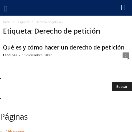
F
Inicio
Etiquetas
Derecho de petición
Etiqueta: Derecho de petición
e
Qué es y cómo hacer un derecho de petición
c
fecolper
-
16 diciembre, 2007
0
o
l
p
e
r
Páginas
Afiliaciones