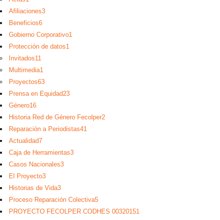
Afiliaciones
3
Beneficios
6
Gobierno Corporativo
1
Protección de datos
1
Invitados
11
Multimedia
1
Proyectos
63
Prensa en Equidad
23
Género
16
Historia Red de Género Fecolper
2
Reparación a Periodistas
41
Actualidad
7
Caja de Herramientas
3
Casos Nacionales
3
El Proyecto
3
Historias de Vida
3
Proceso Reparación Colectiva
5
PROYECTO FECOLPER CODHES 0032015
1