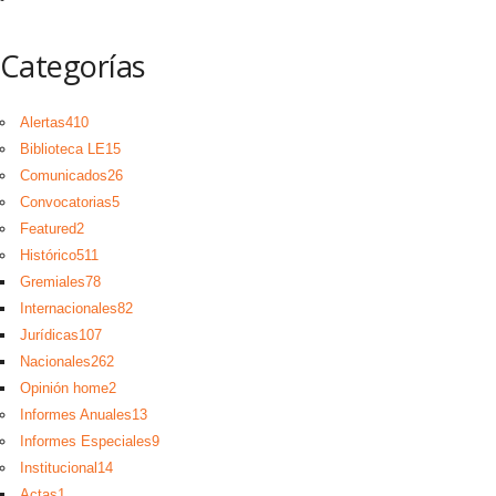
Categorías
Alertas
410
Biblioteca LE
15
Comunicados
26
Convocatorias
5
Featured
2
Histórico
511
Gremiales
78
Internacionales
82
Jurídicas
107
Nacionales
262
Opinión home
2
Informes Anuales
13
Informes Especiales
9
Institucional
14
Actas
1