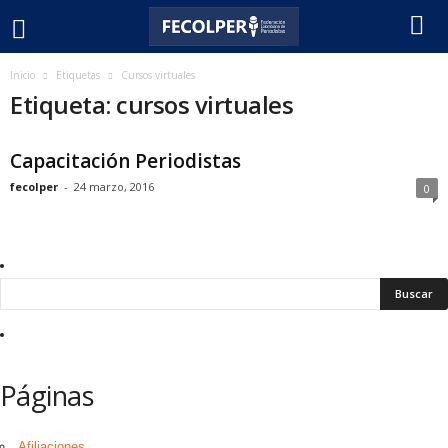
F
Inicio
Etiquetas
Cursos virtuales
Etiqueta: cursos virtuales
e
Capacitación Periodistas
c
fecolper
-
24 marzo, 2016
0
o
l
p
e
r
Páginas
Afiliaciones