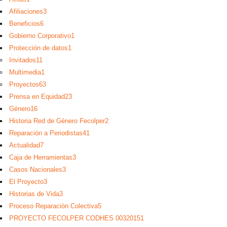
Afiliaciones
3
Beneficios
6
Gobierno Corporativo
1
Protección de datos
1
Invitados
11
Multimedia
1
Proyectos
63
Prensa en Equidad
23
Género
16
Historia Red de Género Fecolper
2
Reparación a Periodistas
41
Actualidad
7
Caja de Herramientas
3
Casos Nacionales
3
El Proyecto
3
Historias de Vida
3
Proceso Reparación Colectiva
5
PROYECTO FECOLPER CODHES 0032015
1