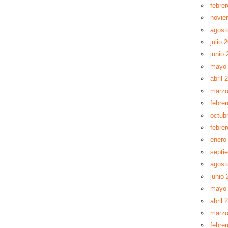
febre
novie
agost
julio 
junio 
mayo
abril 
marzo
febre
octub
febre
enero
septi
agost
junio 
mayo
abril 
marzo
febre