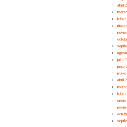
abril 
marzo
febre
dicie
novie
octub
septi
agost
julio 
junio 
mayo 
abril 
marzo
febrer
enero
novie
octub
septi