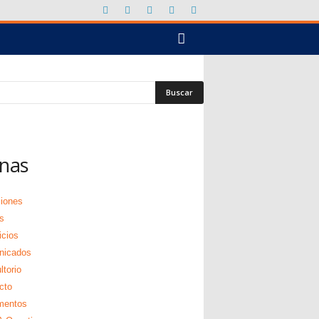
nas
ciones
s
icios
nicados
torio
cto
mentos