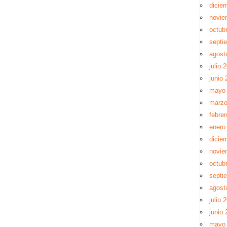
dicie
novie
octub
septi
agost
julio 
junio 
mayo
marzo
febre
enero
dicie
novie
octub
septi
agost
julio 
junio 
mayo