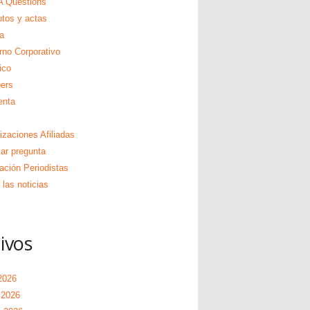
 Questions
utos y actas
a
rno Corporativo
ico
ers
enta
izaciones Afiliadas
zar pregunta
ación Periodistas
las noticias
ivos
2026
 2026