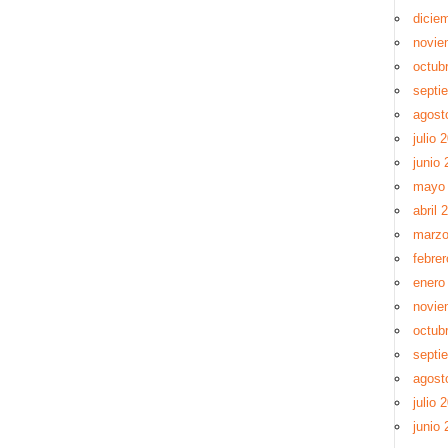
dicie
novie
octub
septi
agost
julio 
junio 
mayo
abril 
marzo
febre
enero
novie
octub
septi
agost
julio 
junio 