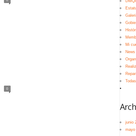
DWQA
Estat
Galeri
Gobie
Histór
Memb
Mi cu
News
Organ
Reali
Repar
Todas 
0
Arch
junio 
mayo