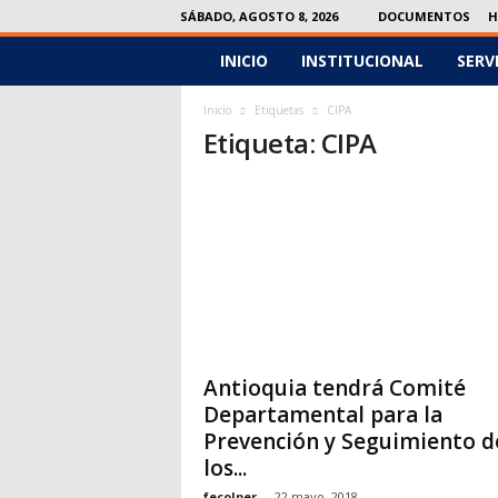
SÁBADO, AGOSTO 8, 2026
DOCUMENTOS
H
INICIO
INSTITUCIONAL
SERV
F
e
Inicio
Etiquetas
CIPA
Etiqueta: CIPA
c
o
l
p
e
Antioquia tendrá Comité
r
Departamental para la
Prevención y Seguimiento d
los...
fecolper
-
22 mayo, 2018