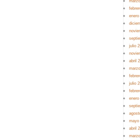
marzo
febre
enero
dicie
novie
septi
julio 
novie
abril 
marzo
febre
julio 
febre
enero
septi
agost
mayo
abril 
marzo