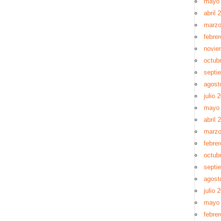
mayo
abril 
marzo
febre
novie
octub
septi
agost
julio 
mayo
abril 
marzo
febre
octub
septi
agost
julio 
mayo
febre