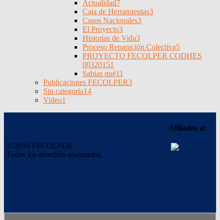
Actualidad
7
Caja de Herramientas
3
Casos Nacionales
3
El Proyecto
3
Historias de Vida
3
Proceso Reparación Colectiva
5
PROYECTO FECOLPER CODHES
0032015
1
Sabias qué
11
Publicaciones FECOLPER
3
Sin categoría
14
Video
1
Afiliados a:
© 2016 FECOLPER
Todos los derechos reservados.