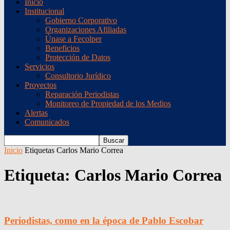
Inicio
Institucional
Gobierno Corporativo
Organizaciones Afiliadas
Únase a Fecolper
Beneficios
Protección de Datos
Servicios
Consultorio Jurídico
Proyectos
Reparación Periodistas
Monitoreo de Propiedad de los Medios
Alertas
Comunicados
Inicio
Etiquetas
Carlos Mario Correa
Etiqueta: Carlos Mario Correa
Periodistas, como en la época de Pablo Escobar