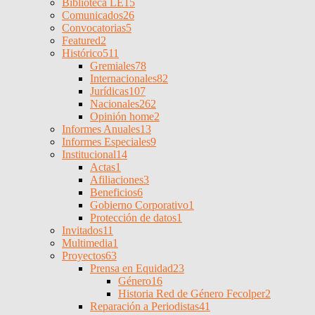
Biblioteca LE
15
Comunicados
26
Convocatorias
5
Featured
2
Histórico
511
Gremiales
78
Internacionales
82
Jurídicas
107
Nacionales
262
Opinión home
2
Informes Anuales
13
Informes Especiales
9
Institucional
14
Actas
1
Afiliaciones
3
Beneficios
6
Gobierno Corporativo
1
Protección de datos
1
Invitados
11
Multimedia
1
Proyectos
63
Prensa en Equidad
23
Género
16
Historia Red de Género Fecolper
2
Reparación a Periodistas
41