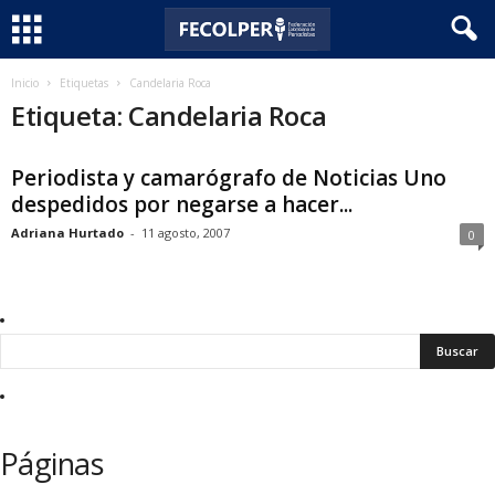
F
Inicio
Etiquetas
Candelaria Roca
Etiqueta: Candelaria Roca
e
Periodista y camarógrafo de Noticias Uno
c
despedidos por negarse a hacer...
o
Adriana Hurtado
-
11 agosto, 2007
0
l
p
e
r
Páginas