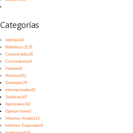
Categorías
Alertas
410
Biblioteca LE
15
Comunicados
26
Convocatorias
5
Featured
2
Histórico
511
Gremiales
78
Internacionales
82
Jurídicas
107
Nacionales
262
Opinión home
2
Informes Anuales
13
Informes Especiales
9
Institucional
14