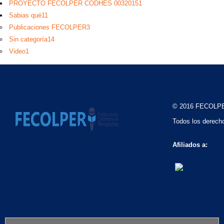
PROYECTO FECOLPER CODHES 0032015
1
Sabias qué
11
Publicaciones FECOLPER
3
Sin categoría
14
Video
1
© 2016 FECOLP
Todos los derech
Afiliados a: