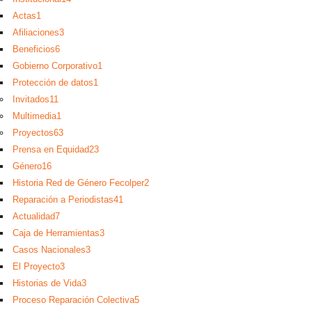
Actas
1
Afiliaciones
3
Beneficios
6
Gobierno Corporativo
1
Protección de datos
1
Invitados
11
Multimedia
1
Proyectos
63
Prensa en Equidad
23
Género
16
Historia Red de Género Fecolper
2
Reparación a Periodistas
41
Actualidad
7
Caja de Herramientas
3
Casos Nacionales
3
El Proyecto
3
Historias de Vida
3
Proceso Reparación Colectiva
5