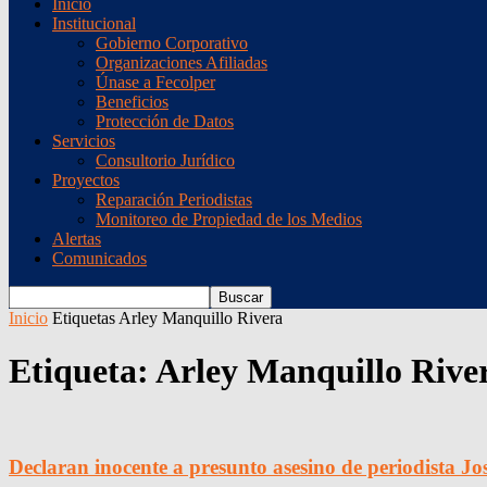
Inicio
Institucional
Gobierno Corporativo
Organizaciones Afiliadas
Únase a Fecolper
Beneficios
Protección de Datos
Servicios
Consultorio Jurídico
Proyectos
Reparación Periodistas
Monitoreo de Propiedad de los Medios
Alertas
Comunicados
Inicio
Etiquetas
Arley Manquillo Rivera
Etiqueta: Arley Manquillo Rive
Declaran inocente a presunto asesino de periodista Jo