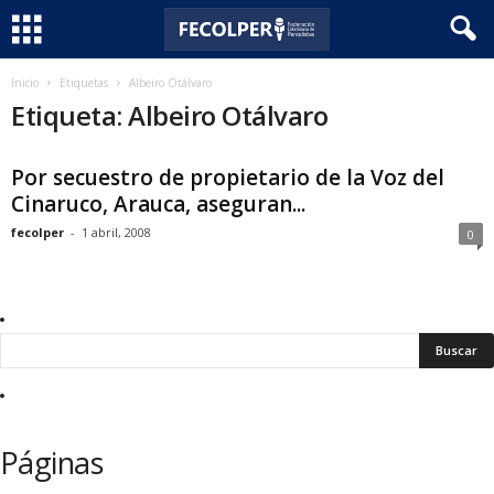
F
Inicio
Etiquetas
Albeiro Otálvaro
Etiqueta: Albeiro Otálvaro
e
Por secuestro de propietario de la Voz del
c
Cinaruco, Arauca, aseguran...
o
fecolper
-
1 abril, 2008
0
l
p
e
r
Páginas