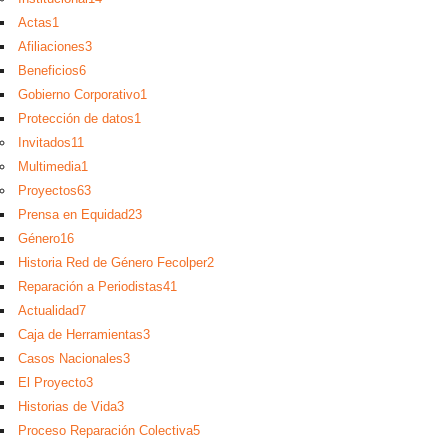
Actas
1
Afiliaciones
3
Beneficios
6
Gobierno Corporativo
1
Protección de datos
1
Invitados
11
Multimedia
1
Proyectos
63
Prensa en Equidad
23
Género
16
Historia Red de Género Fecolper
2
Reparación a Periodistas
41
Actualidad
7
Caja de Herramientas
3
Casos Nacionales
3
El Proyecto
3
Historias de Vida
3
Proceso Reparación Colectiva
5