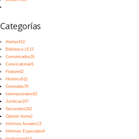
Categorías
Alertas
410
Biblioteca LE
15
Comunicados
26
Convocatorias
5
Featured
2
Histórico
511
Gremiales
78
Internacionales
82
Jurídicas
107
Nacionales
262
Opinión home
2
Informes Anuales
13
Informes Especiales
9
Institucional
14