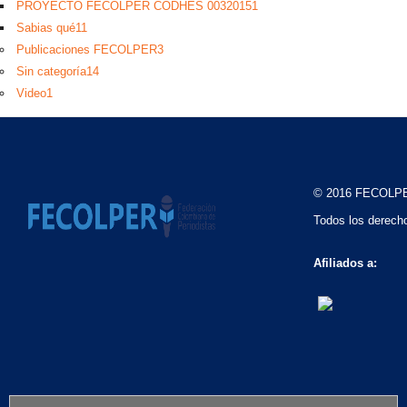
PROYECTO FECOLPER CODHES 0032015
1
Sabias qué
11
Publicaciones FECOLPER
3
Sin categoría
14
Video
1
© 2016 FECOLP
Todos los derech
Afiliados a: