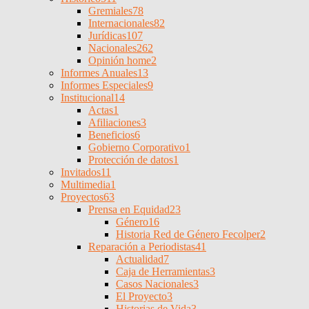
Gremiales
78
Internacionales
82
Jurídicas
107
Nacionales
262
Opinión home
2
Informes Anuales
13
Informes Especiales
9
Institucional
14
Actas
1
Afiliaciones
3
Beneficios
6
Gobierno Corporativo
1
Protección de datos
1
Invitados
11
Multimedia
1
Proyectos
63
Prensa en Equidad
23
Género
16
Historia Red de Género Fecolper
2
Reparación a Periodistas
41
Actualidad
7
Caja de Herramientas
3
Casos Nacionales
3
El Proyecto
3
Historias de Vida
3