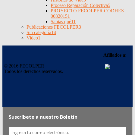
Proceso Reparación Colectiva
5
PROYECTO FECOLPER CODHES
0032015
1
Sabias qué
11
Publicaciones FECOLPER
3
Sin categoría
14
Video
1
Afiliados a:
© 2016 FECOLPER
Todos los derechos reservados.