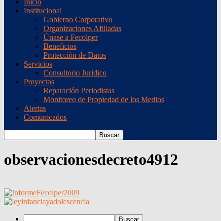
Inicio
Institucional
Gobierno Corporativo
Organizaciones Afiliadas
Únase a Fecolper
Beneficios
Protección de Datos
Servicios
Consultorio Jurídico
Proyectos
Reparación Periodistas
Monitoreo de Propiedad de los Medios
Alertas
Comunicados
observacionesdecreto4912