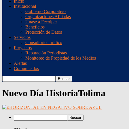
Inicio
Institucional
Gobierno Corporativo
Organizaciones Afiliadas
Únase a Fecolper
Beneficios
Protección de Datos
Servicios
Consultorio Jurídico
Proyectos
Reparación Periodistas
Monitoreo de Propiedad de los Medios
Alertas
Comunicados
Nuevo Día HistoriaTolima