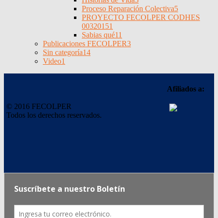
Proceso Reparación Colectiva
5
PROYECTO FECOLPER CODHES
0032015
1
Sabias qué
11
Publicaciones FECOLPER
3
Sin categoría
14
Video
1
Afiliados a:
© 2016 FECOLPER
Todos los derechos reservados.