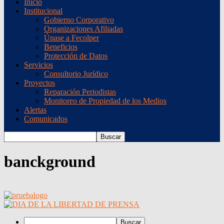
Inicio
Institucional
Gobierno Corporativo
Organizaciones Afiliadas
Únase a Fecolper
Beneficios
Protección de Datos
Servicios
Consultorio Jurídico
Proyectos
Reparación Periodistas
Monitoreo de Propiedad de los Medios
Alertas
Comunicados
banckground