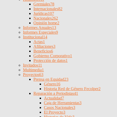
Gremiales
78
Internacionales
82
Jurídicas
107
Nacionales
262
Opinión home
2
Informes Anuales
13
Informes Especiales
9
Institucional
14
Actas
1
Afiliaciones
3
Beneficios
6
Gobierno Corporativo
1
Protección de datos
1
Invitados
11
Multimedia
1
Proyectos
63
Prensa en Equidad
23
Género
16
Historia Red de Género Fecolper
2
Reparación a Periodistas
41
Actualidad
7
Caja de Herramientas
3
Casos Nacionales
3
El Proyecto
3
Historias de Vida
3