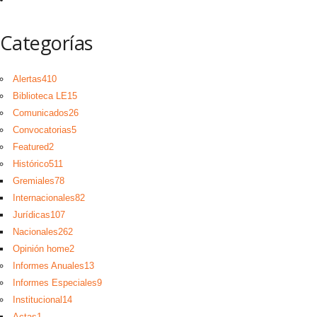
Categorías
Alertas
410
Biblioteca LE
15
Comunicados
26
Convocatorias
5
Featured
2
Histórico
511
Gremiales
78
Internacionales
82
Jurídicas
107
Nacionales
262
Opinión home
2
Informes Anuales
13
Informes Especiales
9
Institucional
14
Actas
1