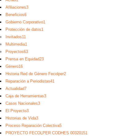
Afiliaciones
3
Beneficios
6
Gobierno Corporativo
1
Protección de datos
1
Invitados
11
Multimedia
1
Proyectos
63
Prensa en Equidad
23
Género
16
Historia Red de Género Fecolper
2
Reparación a Periodistas
41
Actualidad
7
Caja de Herramientas
3
Casos Nacionales
3
El Proyecto
3
Historias de Vida
3
Proceso Reparación Colectiva
5
PROYECTO FECOLPER CODHES 0032015
1