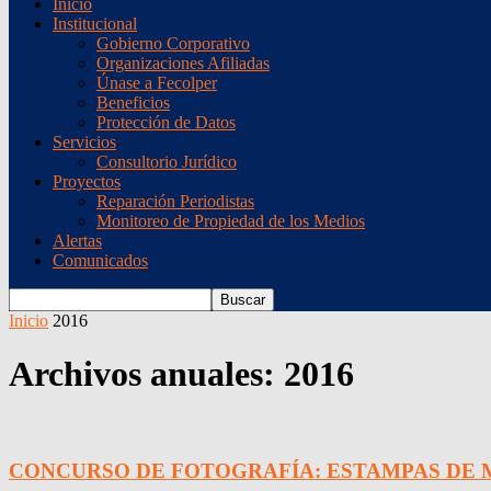
Inicio
Institucional
Gobierno Corporativo
Organizaciones Afiliadas
Únase a Fecolper
Beneficios
Protección de Datos
Servicios
Consultorio Jurídico
Proyectos
Reparación Periodistas
Monitoreo de Propiedad de los Medios
Alertas
Comunicados
Inicio
2016
Archivos anuales: 2016
CONCURSO DE FOTOGRAFÍA: ESTAMPAS DE 