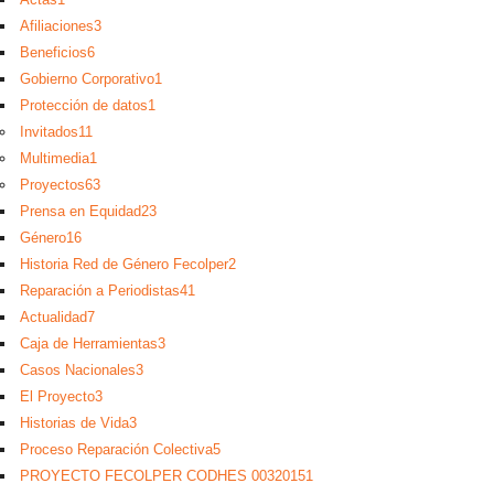
Afiliaciones
3
Beneficios
6
Gobierno Corporativo
1
Protección de datos
1
Invitados
11
Multimedia
1
Proyectos
63
Prensa en Equidad
23
Género
16
Historia Red de Género Fecolper
2
Reparación a Periodistas
41
Actualidad
7
Caja de Herramientas
3
Casos Nacionales
3
El Proyecto
3
Historias de Vida
3
Proceso Reparación Colectiva
5
PROYECTO FECOLPER CODHES 0032015
1