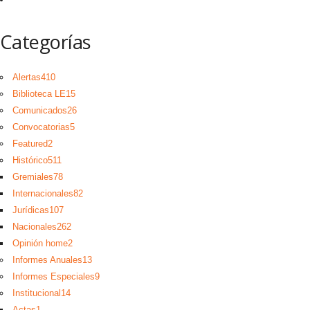
Categorías
Alertas
410
Biblioteca LE
15
Comunicados
26
Convocatorias
5
Featured
2
Histórico
511
Gremiales
78
Internacionales
82
Jurídicas
107
Nacionales
262
Opinión home
2
Informes Anuales
13
Informes Especiales
9
Institucional
14
Actas
1