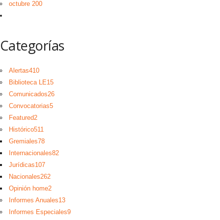
octubre 200
Categorías
Alertas
410
Biblioteca LE
15
Comunicados
26
Convocatorias
5
Featured
2
Histórico
511
Gremiales
78
Internacionales
82
Jurídicas
107
Nacionales
262
Opinión home
2
Informes Anuales
13
Informes Especiales
9