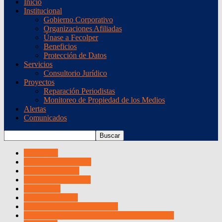
Inicio
Institucional
Gobierno Corporativo
Organizaciones Afiliadas
Únase a Fecolper
Beneficios
Protección de Datos
Servicios
Consultorio Jurídico
Proyectos
Reparación Periodistas
Monitoreo de Propiedad de los Medios
Alertas
Comunicados
Actualidad
Caja de Herramientas
Casos Nacionales
El Camino Recorrido
El Proyecto
Historias de Vida
Proceso Reparación Colectiva
PROYECTO FECOLPER CODHES 0032015