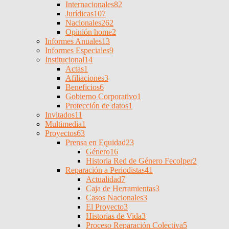
Internacionales
82
Jurídicas
107
Nacionales
262
Opinión home
2
Informes Anuales
13
Informes Especiales
9
Institucional
14
Actas
1
Afiliaciones
3
Beneficios
6
Gobierno Corporativo
1
Protección de datos
1
Invitados
11
Multimedia
1
Proyectos
63
Prensa en Equidad
23
Género
16
Historia Red de Género Fecolper
2
Reparación a Periodistas
41
Actualidad
7
Caja de Herramientas
3
Casos Nacionales
3
El Proyecto
3
Historias de Vida
3
Proceso Reparación Colectiva
5