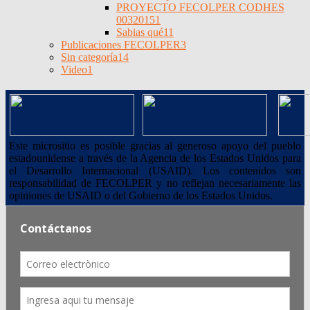
PROYECTO FECOLPER CODHES
0032015
1
Sabias qué
11
Publicaciones FECOLPER
3
Sin categoría
14
Video
1
Este micrositio es posible gracias al generoso apoyo del pueblo
estadounidense a través de la Agencia de los Estados Unidos para
el Desarrollo Internacional (USAID). Los contenidos son
responsabilidad de FECOLPER y no reflejan necesariamente las
opiniones de USAID o del Gobierno de los Estados Unidos.