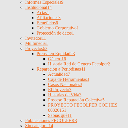
Informes Especiales
9
Institucional
14
Actas
1
Afiliaciones
3
Beneficios
6
Gobierno Corporativo
1
Protección de datos
1
Invitados
11
Multimedia
1
Proyectos
63
Prensa en Equidad
23
Género
16
Historia Red de Género Fecolper
2
Reparación a Periodistas
41
Actualidad
7
Caja de Herramientas
3
Casos Nacionales
3
El Proyecto
3
Historias de Vida
3
Proceso Reparación Colectiva
5
PROYECTO FECOLPER CODHES
0032015
1
Sabias qué
11
Publicaciones FECOLPER
3
Sin categoría
14