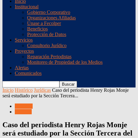
Inicio
Institucional
Gobierno Corporativo
Organizaciones Afiliadas
Únase a Fecolper
Beneficios
Protección de Datos
Servicios
Consultorio Jurídico
Proyectos
Reparación Periodistas
Monitoreo de Propiedad de los Medios
Alertas
Comunicados
Inicio
Histórico
Jurídicas
Caso del periodista Henry Rojas Monje
será estudiado por la Sección Tercera...
Histórico
Jurídicas
Caso del periodista Henry Rojas Monje
será estudiado por la Sección Tercera del