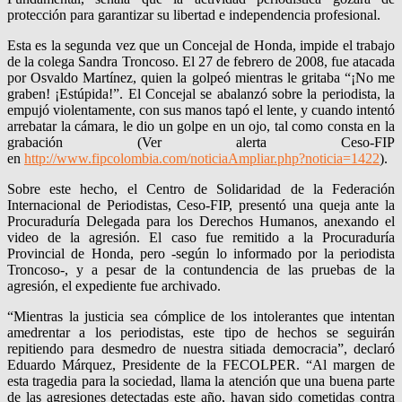
protección para garantizar su libertad e independencia profesional.
Esta es la segunda vez que un Concejal de Honda, impide el trabajo
de la colega Sandra Troncoso. El 27 de febrero de 2008, fue atacada
por Osvaldo Martínez, quien la golpeó mientras le gritaba “¡No me
graben! ¡Estúpida!”. El Concejal se abalanzó sobre la periodista, la
empujó violentamente, con sus manos tapó el lente, y cuando intentó
arrebatar la cámara, le dio un golpe en un ojo, tal como consta en la
grabación (Ver alerta Ceso-FIP
en
http://www.fipcolombia.com/noticiaAmpliar.php?noticia=1422
).
Sobre este hecho, el Centro de Solidaridad de la Federación
Internacional de Periodistas, Ceso-FIP, presentó una queja ante la
Procuraduría Delegada para los Derechos Humanos, anexando el
video de la agresión. El caso fue remitido a la Procuraduría
Provincial de Honda, pero -según lo informado por la periodista
Troncoso-, y a pesar de la contundencia de las pruebas de la
agresión, el expediente fue archivado.
“Mientras la justicia sea cómplice de los intolerantes que intentan
amedrentar a los periodistas, este tipo de hechos se seguirán
repitiendo para desmedro de nuestra sitiada democracia”, declaró
Eduardo Márquez, Presidente de la FECOLPER. “Al margen de
esta tragedia para la sociedad, llama la atención que una buena parte
de las agresiones detectadas este año, hayan sido cometidas contra