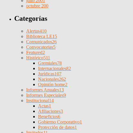
julio 2001
octubre 200
Categorías
Alertas
410
Biblioteca LE
15
Comunicados
26
Convocatorias
5
Featured
2
Histórico
511
Gremiales
78
Internacionales
82
Jurídicas
107
Nacionales
262
Opinión home
2
Informes Anuales
13
Informes Especiales
9
Institucional
14
Actas
1
Afiliaciones
3
Beneficios
6
Gobierno Corporativo
1
Protección de datos
1
Invitados
11