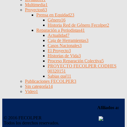
Multimedia
1
Proyectos
63
Prensa en Equidad
23
Género
16
Historia Red de Género Fecolper
2
Reparación a Periodistas
41
Actualidad
7
Caja de Herramientas
3
Casos Nacionales
3
El Proyecto
3
Historias de Vida
3
Proceso Reparación Colectiva
5
PROYECTO FECOLPER CODHES
0032015
1
Sabias qué
11
Publicaciones FECOLPER
3
Sin categoría
14
Video
1
Afiliados a:
© 2016 FECOLPER
Todos los derechos reservados.