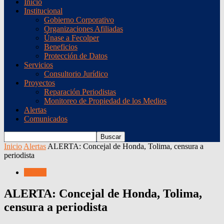
Inicio
Institucional
Gobierno Corporativo
Organizaciones Afiliadas
Únase a Fecolper
Beneficios
Protección de Datos
Servicios
Consultorio Jurídico
Proyectos
Reparación Periodistas
Monitoreo de Propiedad de los Medios
Alertas
Comunicados
Inicio
Alertas
ALERTA: Concejal de Honda, Tolima, censura a
periodista
Alertas
ALERTA: Concejal de Honda, Tolima,
censura a periodista